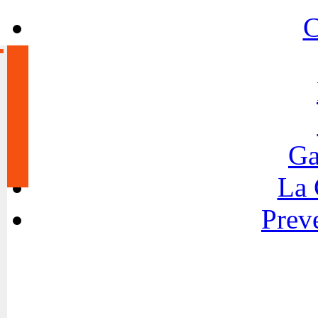
C
Ga
La
Preve