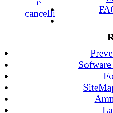
FAQ
R
Preve
Sofware
Fo
SiteMa
Ammi
La