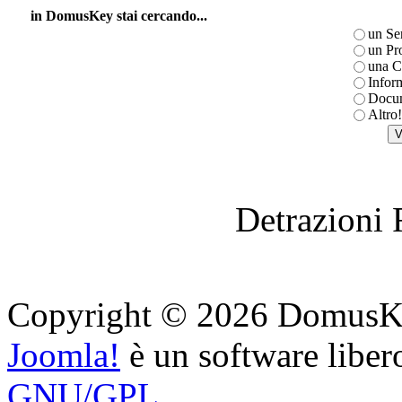
in DomusKey stai cercando...
un Se
un Pr
una C
Infor
Docum
Altro!
Detrazioni 
Copyright © 2026 DomusKey. 
Joomla!
è un software libero
GNU/GPL
.