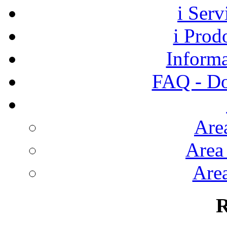
i Ser
i Prod
Informa
FAQ - Do
Are
Area
Area
R