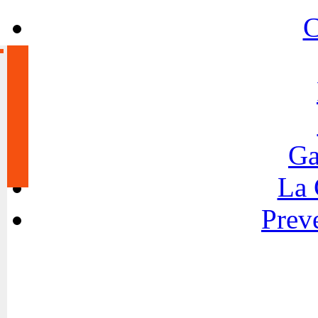
C
Ga
La
Preve