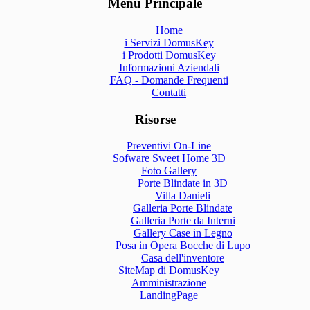
Menu Principale
Home
i Servizi DomusKey
i Prodotti DomusKey
Informazioni Aziendali
FAQ - Domande Frequenti
Contatti
Risorse
Preventivi On-Line
Sofware Sweet Home 3D
Foto Gallery
Porte Blindate in 3D
Villa Danieli
Galleria Porte Blindate
Galleria Porte da Interni
Gallery Case in Legno
Posa in Opera Bocche di Lupo
Casa dell'inventore
SiteMap di DomusKey
Amministrazione
LandingPage