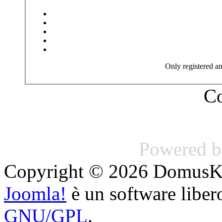
Only registered an
Co
Powered 
Copyright © 2026 DomusKey. 
Joomla!
è un software libero
GNU/GPL
.