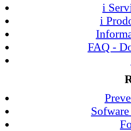
i Ser
i Prod
Informa
FAQ - Do
R
Preve
Sofware
Fo