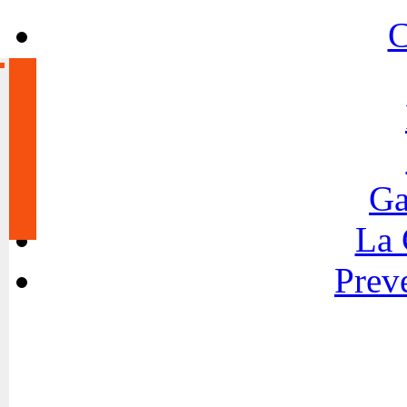
C
Ga
La
Preve