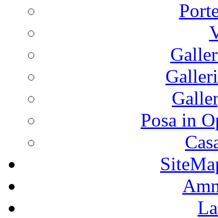
Port
V
Galler
Galleri
Galle
Posa in O
Casa
SiteMa
Ammi
La