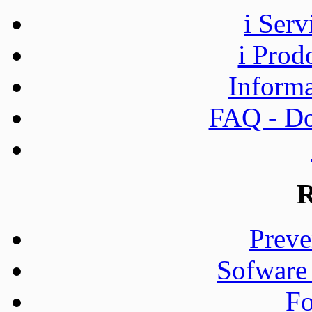
i Ser
i Prod
Informa
FAQ - Do
R
Preve
Sofware
Fo