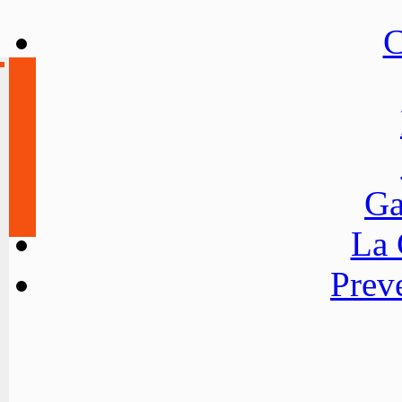
C
Ga
La
Preve