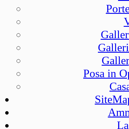
Port
V
Galler
Galleri
Galle
Posa in O
Casa
SiteMa
Ammi
La