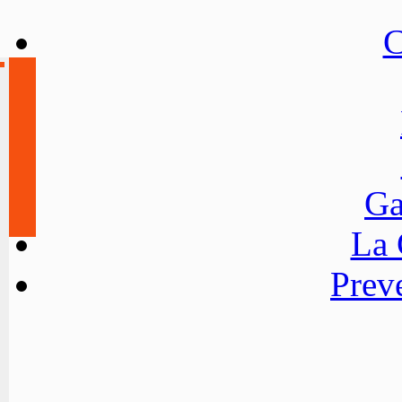
C
Ga
La
Preve