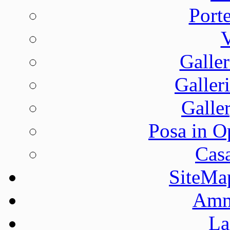
Port
V
Galler
Galleri
Galle
Posa in O
Casa
SiteMa
Ammi
La