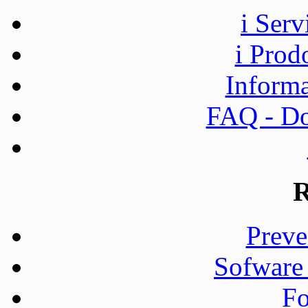
i Ser
i Prod
Informa
FAQ - Do
R
Preve
Sofware
Fo