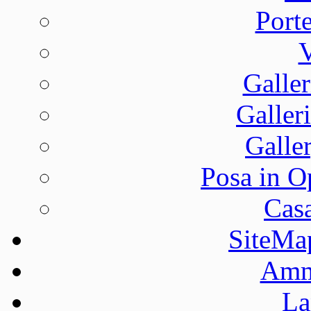
Port
V
Galler
Galleri
Galle
Posa in O
Casa
SiteMa
Ammi
La