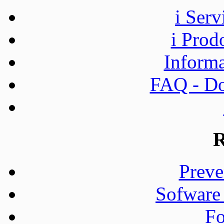
i Ser
i Prod
Informa
FAQ - Do
R
Preve
Sofware
Fo