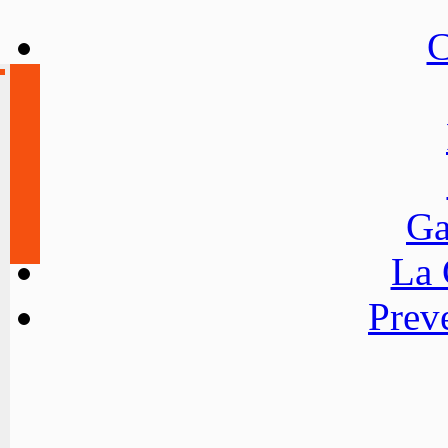
C
Ga
La
Preve